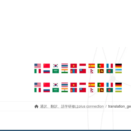
通訳、翻訳、語学研修はplus connection
translation_g