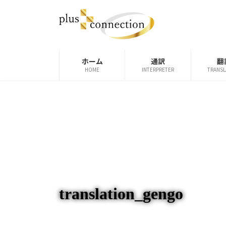
コ
ナ
ン
ビ
テ
ゲ
ン
ー
ツ
シ
ホーム
通訳
翻
へ
ョ
HOME
INTERPRETER
TRANSL
ス
ン
キ
に
ッ
移
プ
動
translation_gengo