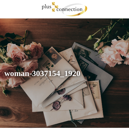
コ
ナ
ン
ビ
テ
ゲ
ン
ー
ツ
シ
へ
ョ
ス
ン
キ
に
ッ
移
プ
動
woman-3037154_1920