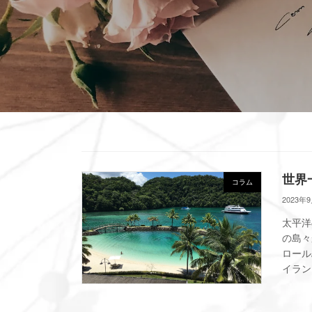
世界
コラム
2023年
太平洋
の島々
ロール
イラン