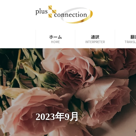
コ
ナ
ン
ビ
テ
ゲ
ン
ー
ツ
シ
ホーム
通訳
翻
へ
ョ
HOME
INTERPRETER
TRANSL
ス
ン
キ
に
ッ
移
プ
動
2023年9月