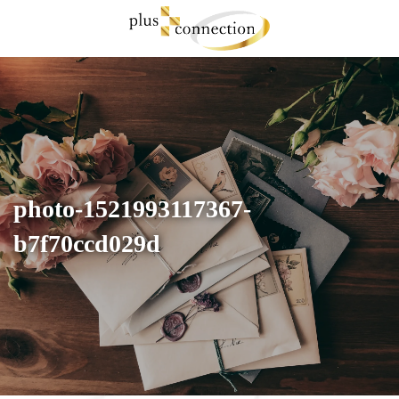
コ
ナ
ン
ビ
テ
ゲ
ン
ー
ツ
シ
へ
ョ
ス
ン
キ
に
ッ
移
プ
動
photo-1521993117367-
b7f70ccd029d