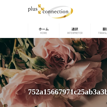
コ
ナ
ン
ビ
テ
ゲ
ン
ー
ツ
シ
ホーム
通訳
翻
へ
ョ
HOME
INTERPRETER
TRANSL
ス
ン
キ
に
ッ
移
プ
動
752a15667971c25ab3a3b