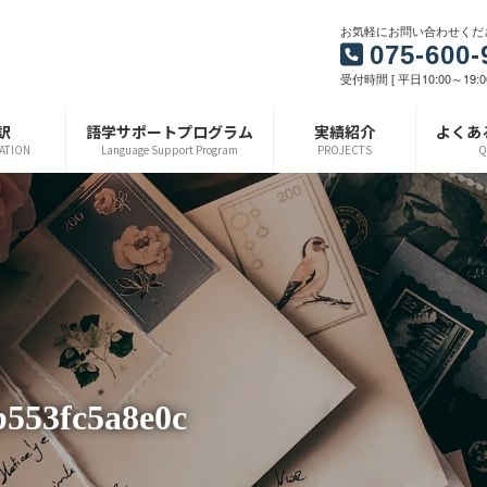
お気軽にお問い合わせくだ
075-600-
受付時間 [ 平日10:00～19:0
訳
語学サポートプログラム
実績紹介
よくあ
ATION
Language Support Program
PROJECTS
Q
553fc5a8e0c