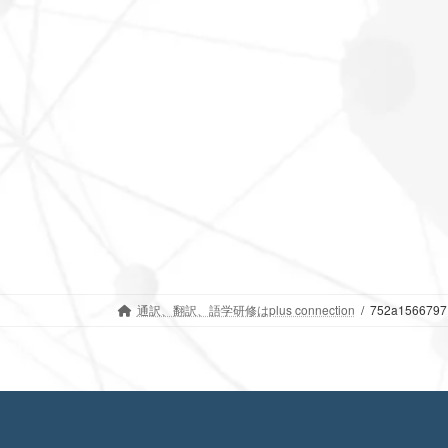
通訳、翻訳、語学研修はplus connection
752a1566797