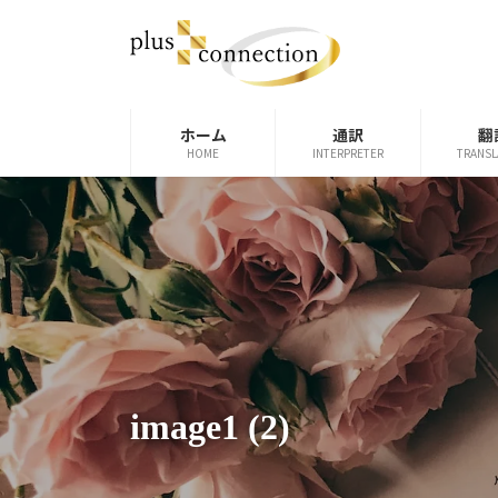
コ
ナ
ン
ビ
テ
ゲ
ン
ー
ツ
シ
ホーム
通訳
翻
へ
ョ
HOME
INTERPRETER
TRANSL
ス
ン
キ
に
ッ
移
プ
動
image1 (2)