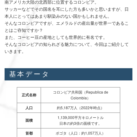
南アメリカ大陸の北西部に位置するコロンビア。
サッカーなどでその国名を耳にした方も多いかと思いますが、日
本人にとってはあまり馴染みのない国かもしれません。
そんなコロンビアですが、エメラルドの産出量が世界一であるこ
とはご存知ですか？
また、コーヒー豆の産地としても世界的に有名です。
そんなコロンビアの知られざる魅力について、今回はご紹介して
いきます。
基本データ
コロンビア共和国（Republica de
正式名称
Colombia）
人口
約5,187万人（2022年時点）
1,139,000平方キロメートル
面積
日本の約3倍の面積です。
首都
ボゴタ（人口：約1,057万人）