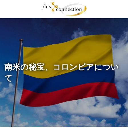
コ
ナ
ン
ビ
テ
ゲ
ン
ー
ツ
シ
へ
ョ
ス
ン
キ
に
ッ
移
プ
動
南米の秘宝、コロンビアについ
て