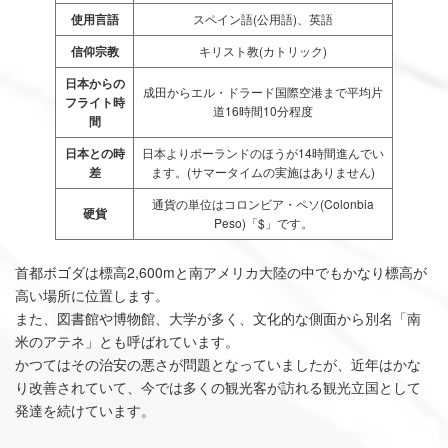
使用言語
スペイン語(公用語)、英語
信仰宗教
キリスト教(カトリック)
日本からの
成田からエル・ドラード国際空港まで平均片
フライト時
道16時間10分程度
間
日本との時
日本よりポーランドのほうが14時間進んでい
差
ます。(サマータイムの実施はありません)
通貨の単位はコロンビア・ペソ(Colonbia
硬貨
Peso)「$」です。
首都ボゴダは標高2,600mと南アメリカ大陸の中でもかなり標高が
高い場所に位置します。
また、図書館や博物館、大学が多く、文化的な側面から別名「南
米のアテネ」とも呼ばれています。
かつてはその治安の悪さが問題となっていましたが、近年はかな
り改善されていて、今では多くの観光客が訪れる観光立国として
発達を続けています。