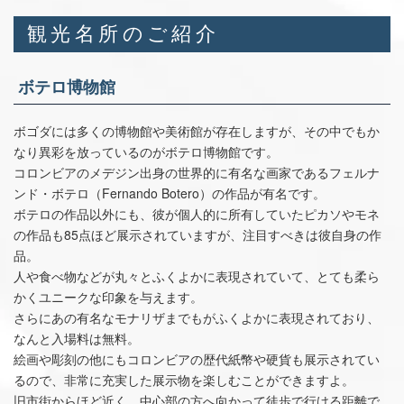
観光名所のご紹介
ボテロ博物館
ボゴダには多くの博物館や美術館が存在しますが、その中でもか
なり異彩を放っているのがボテロ博物館です。
コロンビアのメデジン出身の世界的に有名な画家であるフェルナ
ンド・ボテロ（Fernando Botero）の作品が有名です。
ボテロの作品以外にも、彼が個人的に所有していたピカソやモネ
の作品も85点ほど展示されていますが、注目すべきは彼自身の作
品。
人や食べ物などが丸々とふくよかに表現されていて、とても柔ら
かくユニークな印象を与えます。
さらにあの有名なモナリザまでもがふくよかに表現されており、
なんと入場料は無料。
絵画や彫刻の他にもコロンビアの歴代紙幣や硬貨も展示されてい
るので、非常に充実した展示物を楽しむことができますよ。
旧市街からほど近く、中心部の方へ向かって徒歩で行ける距離で