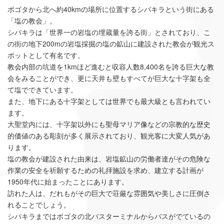
ボゴタから北へ約40kmの場所に位置するシバキラという街にある
「塩の教会」。
シパキラは「世界一の岩塩の埋蔵量を誇る街」とされており、こ
の街の地下200mの岩塩採掘の塩の鉱山に建設された教会が観光ス
ポットとして有名です。
教会内部の坑道を1kmほど進むと収容人数8,400名を誇る巨大な教
会をみることができ、更に天井も壁もすべてが巨大な十字架も全
て塩でできています。
また、地下にある十字架としては世界でも最大級とも言われてい
ます。
大聖堂内には、十字架以外にも聖母マリア像などの宗教的な歴史
的価値のある彫刻が多く展示されており、観光客に大変人気があ
ります。
塩の教会が建設された由来は、岩塩鉱山の労働者達がその危険な
作業の安全を祈願するための礼拝施設を求め、建立する計画が
1950年代に始まったことにあります。
訪れた人は、だれもがその巨大で荘厳な雰囲気や美しさに圧倒さ
れることでしょう。
シパキラまではボゴタの北バスターミナルからバスがでているの