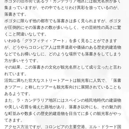
ボゴタの旧市街であるラ・カンデラリア地区には観光名所が多く
集まっていますが、その中でもとりわけ異彩を放っているのが、
落書きです。
ボゴタに限らず他の都市でも落書きは多く見られますが、ボゴタ
が圧倒的にその落書きの数が多いらしく、その芸術性の高さに驚
くこと間違いなしです。
いわゆる「グラフィティ・アート」を多く見ることができます
が、どうやらコロンビア人は世界遺産や価値のある歴史的建造物
などでもお構いなしに、どのような場所でも落書きをしてしまう
方が多いそうです。
その結果、この落書きの文化が観光名所として成り立ったと言わ
れています。
活気に満ちた壮大なストリートアートは観光客に人気で、「落書
きツアー」と称したツアーも観光客向けに展開されていることも
あるようです。
また、ラ・カンデラリア地区にはスペインの植民地時代の建築物
や美しい石畳を備えた路地があり、落書き以外にも、その魅力的
な町並みや数多くの歴史的建造物を目当てに多くの観光客がやっ
てきます。
アクセス方法ですが、コロンビアの主要空港、エル・ドラード国