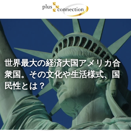
コ
ナ
ン
ビ
テ
ゲ
ン
ー
ツ
シ
へ
ョ
ス
ン
キ
に
ッ
移
プ
動
世界最大の経済大国アメリカ合
衆国。その文化や生活様式、国
民性とは？