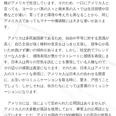
種がアメリカで生活しています。そのため、一口にアメリカ人と
言っても、ヨーロッパ系の人々と南米系の人々では生活習慣や宗
教などが違い、育ってきた環境や考え方も異なることから、同じ
アメリカ人であってもマナーや価値観には大きな違いがありま
す。
アメリカは多民族国家であるため、自由や平等に対する意識が
高く、自己主張が強く権利や意見をはっきり主張し、競争心が高
いため負けず嫌いの傾向があります。しかし、社交的でフレンド
リーな人が多く、感情表現が豊かでストレートに感情を表現しま
す。日本人は周りの空気を読むことを重視している人種なので、
その辺りの感覚は真逆になります。そのため、日本人はアメリカ
人のストレートな表現に、アメリカ人は日本人の合わせる態度
に、お互いがコミュニケーションを取る時に、驚き、戸惑うこと
でしょう。しかしそれは、自分たちにとっては普通のコミュニケ
ーションになります。
アメリカには、法によって定められた公用語はありませんが、
アメリカ人の大多数が英語を使用しており、事実上の公用語とな
っています。ただ、アメリカ国内では300種類以上の言語が使用さ