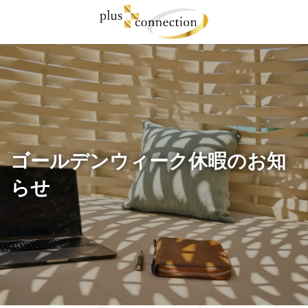
コ
ナ
ン
ビ
テ
ゲ
ン
ー
ツ
シ
へ
ョ
ス
ン
キ
に
ッ
移
プ
動
ゴールデンウィーク休暇のお知
らせ