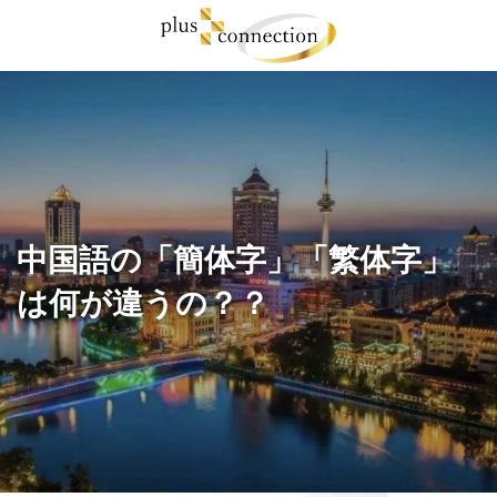
コ
ナ
ン
ビ
テ
ゲ
ン
ー
ツ
シ
へ
ョ
ス
ン
キ
に
ッ
移
プ
動
中国語の「簡体字」「繁体字」
は何が違うの？？